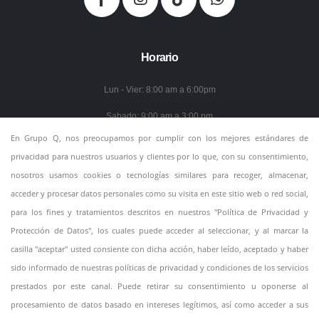
Horario
Lun - Vier: 8:00 am a 6:00pm
Sabado: 9:00 am a 3:00 pm
En Grupo Q, nos preocupamos por cumplir con los mejores estándares de
Domingo: Cerrado
privacidad para nuestros usuarios y clientes por lo que, con su consentimiento,
Política de Privacidad
nosotros usamos cookies o tecnologías similares para recoger, almacenar,
acceder y procesar datos personales como su visita en este sitio web o red social,
para los fines y tratamientos descritos en nuestros "Política de Privacidad y
Protección de Datos", los cuales puede acceder al seleccionar, y al marcar la
casilla "aceptar" usted consiente con dicha acción, haber leído, aceptado y haber
sido informado de nuestras políticas de privacidad y condiciones de los servicios
prestados por este canal. Puede retirar su consentimiento u oponerse al
procesamiento de datos basado en intereses legítimos, así como acceder a sus