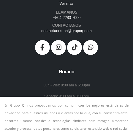
Ver más
LLAMÁNOS
+504 2283-7000
CONTACTANOS
contactanos.hn@grupoq.com
Horario
Lun - Vier: 8:00 am a 6:00pm
Sabado: 9:00 am a 3:00 pm
En Grupo Q, nos preocupamos por cumplir con los mejores estándares de
Domingo: Cerrado
privacidad para nuestros usuarios y clientes por lo que, con su consentimiento,
Política de Privacidad
nosotros usamos cookies o tecnologías similares para recoger, almacenar,
acceder y procesar datos personales como su visita en este sitio web o red social,