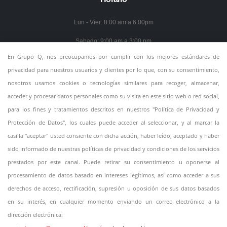
Lun - Vier: 8:00 am a 6:00pm
Sabado: 9:00 am a 3:00 pm
En Grupo Q, nos preocupamos por cumplir con los mejores estándares de
Domingo: Cerrado
privacidad para nuestros usuarios y clientes por lo que, con su consentimiento,
Política de Privacidad
nosotros usamos cookies o tecnologías similares para recoger, almacenar,
acceder y procesar datos personales como su visita en este sitio web o red social,
para los fines y tratamientos descritos en nuestros "Política de Privacidad y
Protección de Datos", los cuales puede acceder al seleccionar, y al marcar la
casilla "aceptar" usted consiente con dicha acción, haber leído, aceptado y haber
sido informado de nuestras políticas de privacidad y condiciones de los servicios
prestados por este canal. Puede retirar su consentimiento u oponerse al
procesamiento de datos basado en intereses legítimos, así como acceder a sus
derechos de acceso, rectificación, supresión u oposición de sus datos basados
en su interés, en cualquier momento enviando un correo electrónico a la
dirección electrónica: