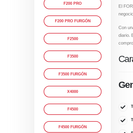
F200 PRO
El FORL
negocio
F200 PRO FURGÓN
Con una
diario.
F2500
comprom
Car
F3500
F3500 FURGÓN
Gen
X4000
T
F4500
T
F4500 FURGÓN