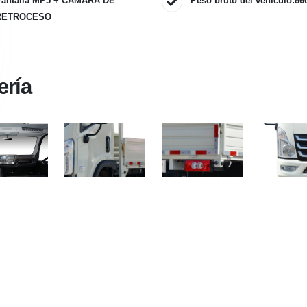
Pantalla MP5 + CAMARA DE
Peso bruto del vehículo:86
RETROCESO
ería