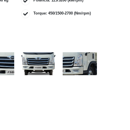
00 kg
Potencia: 115/3200 (kw/rpm)
Torque: 450/1500-2700 (Nm/rpm)