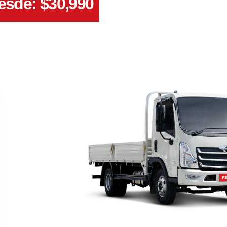
esde: $
30,990